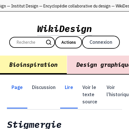
ign — Institut Design — Encyclopédie collaborative du design — WikiDe
WikiDesign
Connexion
Actions
Bioinspiration
Design graphiqu
Page
Discussion
Lire
Voir le
Voir
texte
l’historiq
source
Stigmergie