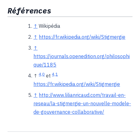
Références
↑
Wikipédia
↑
https://fr.wikipedia.org/wiki/Stigmergie
↑
https://journals.openedition.org/philosophi
que/1185
4,0
4,1
↑
et
https://fr.wikipedia.org/wiki/Stigmergie
↑
http://www.lilianricaud.com/travail-en-
reseau/la-stigmergie-un-nouvelle-modele-
de-gouvernance-collaborative/