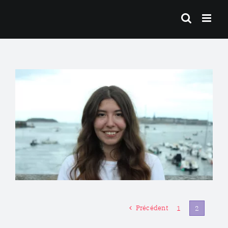
Passer
au
contenu
Précédent
1
2