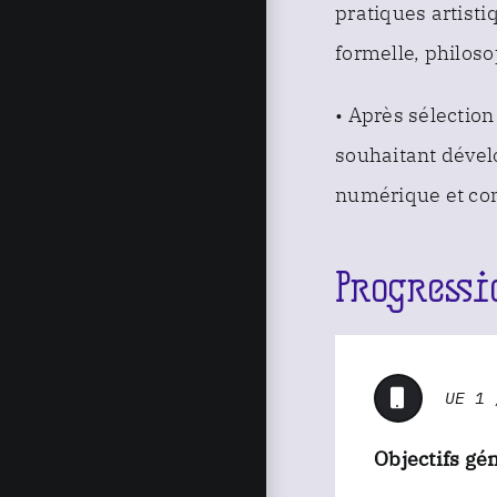
pratiques artisti
formelle, philoso
• Après sélection
souhaitant dével
numérique et co
Progressi
UE 1 
Objectifs gé