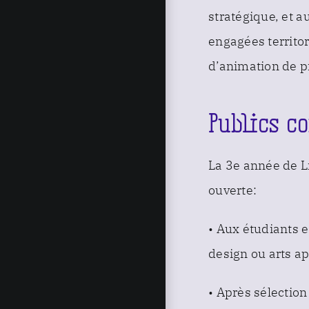
stratégique, et a
engagées territo
d’animation de p
Publics c
La 3e année de 
ouverte:
• Aux étudiants 
design ou arts a
• Après sélection