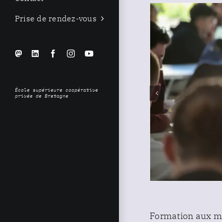
Prise de rendez-vous
Personnaliser
LinkedIn
Facebook
Instagram
YouTube
École supérieure coopérative
privée de Bretagne
Formation aux mé