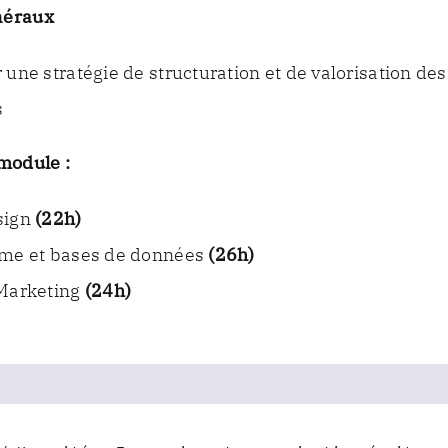
néraux
 une stratégie de structuration et de valorisation des
s
module :
sign
(22h)
hme et bases de données
(26h)
 Marketing
(24h)