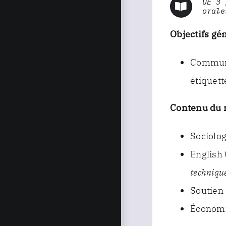
UE 3 
orale
Objectifs gé
Communi
étiquett
Contenu du 
Sociolo
English
techniqu
Soutien
Économ