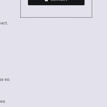
u
pact.
ns en
 en