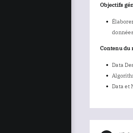
Objectifs gé
Élaborer
donnée
Contenu du 
Data De
Algorit
Data et