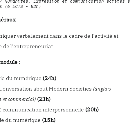
/ Humanités, Expression et communication écrites e
s (6 ECTS - 82h)
néraux
quer verbalement dans le cadre de l’activité et
e de l’entrepreneuriat
module :
gie du numérique
(24h)
 Conversation about Modern Societies
(anglais
e et commercial)
(23h)
 : communication interpersonnelle
(20h)
ie du numérique
(15h)