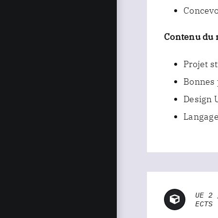
Concevo
Contenu du 
Projet s
Bonnes 
Design 
Langage
UE 2 
ECTS 