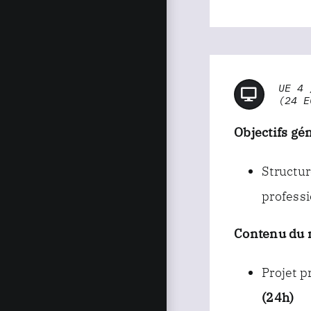
UE 4 
(24 E
Objectifs gé
Structur
professi
Contenu du 
Projet p
(24h)