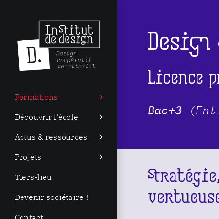
Passer
au
Design
contenu
Licence p
Formations
Bac+3
(Ent
Découvrir l’école
Actus & ressources
Projets
Stratégie
Tiers-lieu
vertueus
Devenir sociétaire !
Contact