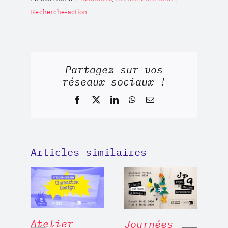
Recherche-action
Partagez sur vos
réseaux sociaux !
Facebook
X
LinkedIn
WhatsApp
Email
Articles similaires
Atelier
Journées
[