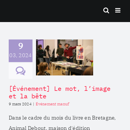
Passer
au
contenu
énement]
9
e mot,
03, 2024
age et la
bête
ement manuf'
[Événement] Le mot, l’image
et la bête
9 mars 2024
|
Événement manuf'
Dans le cadre du mois du livre en Bretagne,
Animal Debout, maison d'édition