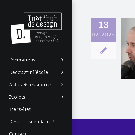
Passer
au
13
contenu
02, 2025
Conférence Numérique
post-croissance avec
Noesya
Formations
Événement manuf'
Replay et Conférences
Découvrir l’école
Actus & ressources
Projets
Tiers-lieu
Devenir sociétaire !
Contact