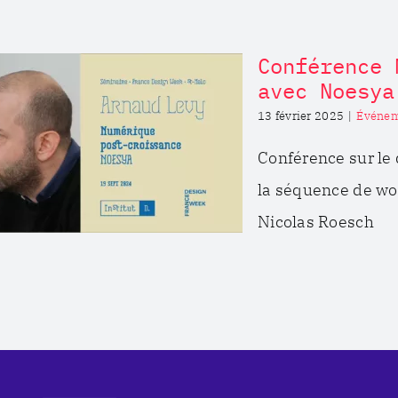
Conférence 
avec Noesya
13 février 2025
|
Événem
Conférence sur le 
la séquence de wor
Nicolas Roesch