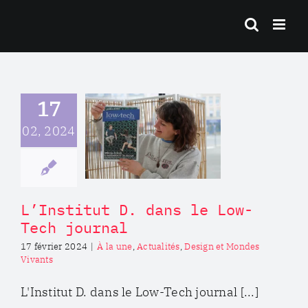
Passer
au
contenu
stitut D.
17
s le Low-
h journal
02, 2024
une
Actualités
gn et Mondes
Vivants
L’Institut D. dans le Low-
Tech journal
17 février 2024
|
À la une
,
Actualités
,
Design et Mondes
Vivants
L'Institut D. dans le Low-Tech journal [...]