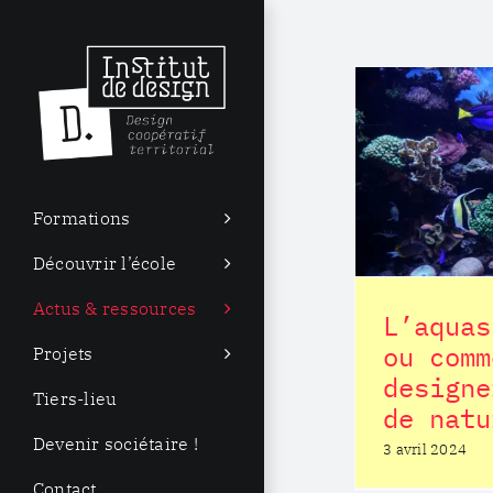
Passer
au
contenu
L’aquascaping, ou
L’i
comment designer un
coin de nature
Formations
Postiterie
Découvrir l’école
Actus & ressources
L’aquas
ou comm
Projets
designe
Tiers-lieu
de natu
Devenir sociétaire !
3 avril 2024
L’a
Contact