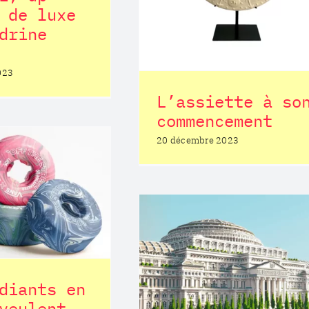
 de luxe
drine
023
L’assiette à so
commencement
“Les Demoisell
20 décembre 2023
Design” che
Général Moto
Postiterie
e uncensored
library
diants en
Postiterie
veulent