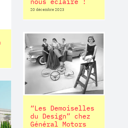
nous éclaire !
20 décembre 2023
n
es du
z
rs
“Les Demoiselles
du Design” chez
Général Motors