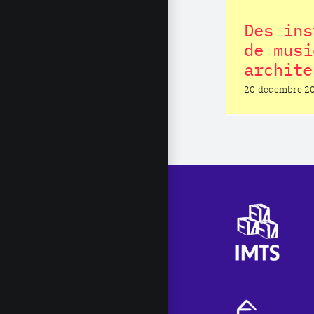
Des ins
de musi
archite
20 décembre 2