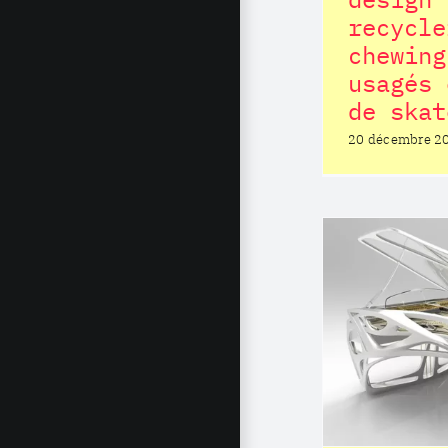
recycle
chewing
usagés 
de skat
20 décembre 2
Des instruments de
musique archi
architecturaux
Postiterie