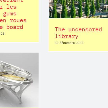
r les
 gums
en roues
e board
The uncensored
023
library
L’origine du 
20 décembre 2023
Apple
Postiterie