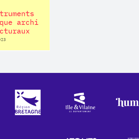
truments
que archi
cturaux
023