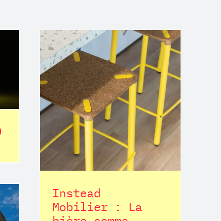
er :
me
ière
D
Instead
Mobilier : La
bière comme