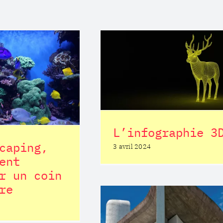
nfographie 3D
Postiterie
Instead Mobili
La bière com
matière prem
Postiterie
L’infographie 3
caping,
3 avril 2024
ent
r un coin
re
rchitecture et